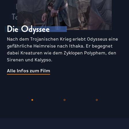
Die Odyssee
Dreams – Gefährliches Verlangen
Toy Story 5
Die Odyssee
Toy Story 5
Dreams – Gefährliches Verlangen
Nach dem Trojanischen Krieg erlebt Odysseus eine
gefährliche Heimreise nach Ithaka. Er begegnet
dabei Kreaturen wie dem Zyklopen Polyphem, den
Sirenen und Kalypso.
Alle Infos zum Film