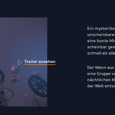
Ein mysteriös
unscheinbares 
eine bunte Mi
scheinbar ge
schnell als all
Trailer ansehen
Der Mann aus 
eine Gruppe v
nächtlichen M
der Welt ents