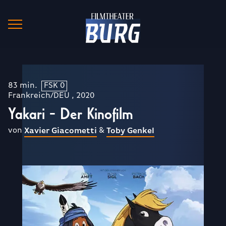
83 min.
FSK 0
Frankreich/DEU , 2020
Yakari - Der Kinofilm
von
&
Xavier Giacometti
Toby Genkel