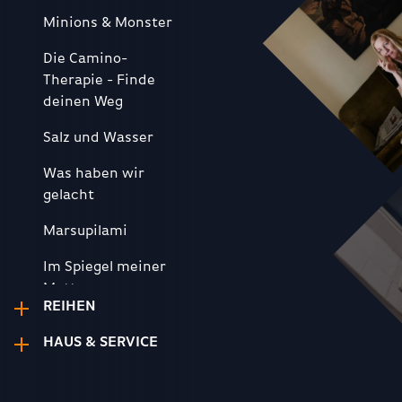
Minions & Monster
Die Camino-
Therapie - Finde
deinen Weg
Salz und Wasser
Was haben wir
gelacht
Marsupilami
Im Spiegel meiner
Mutter
REIHEN
Spaziergang nach
HAUS & SERVICE
Syrakus
Vaterland